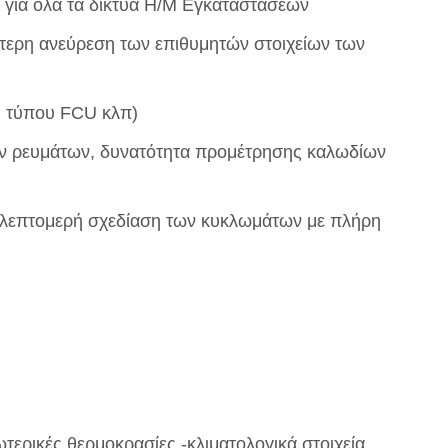
E για όλα τα δίκτυα Η/Μ Εγκαταστάσεων
χύτερη ανεύρεση των επιθυμητών στοιχείων των
η τύπου FCU κλπ)
ών ρευμάτων, δυνατότητα προμέτρησης καλωδίων
 λεπτομερή σχεδίαση των κυκλωμάτων με πλήρη
ωτερικές θερμοκρασίες -κλιματολογικά στοιχεία