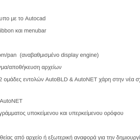
υπο με το Autocad
ribbon και menubar
om/pan (αναβαθμισμένο display engine)
ιγμα/αποθήκευση αρχείων
ς 2 ομάδες εντολών AutoBLD & AutoNET χάρη στην νέα σ
& AutoNET
ιγράμματος υποκείμενου και υπερκείμενου ορόφου
είας από αρχείο ή εξωτερική αναφορά για την δημιουργ