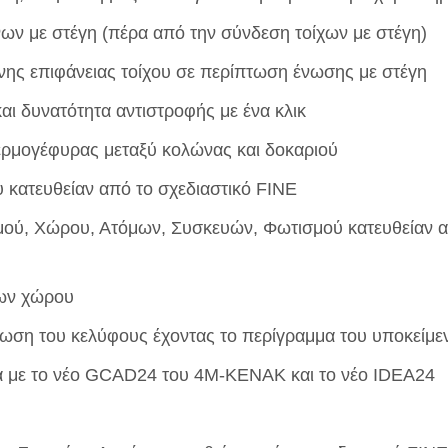
ν με στέγη (πέρα από την σύνδεση τοίχων με στέγη)
ης επιφάνειας τοίχου σε περίπτωση ένωσης με στέγη
 δυνατότητα αντιστροφής με ένα κλικ
ερμογέφυρας μεταξύ κολώνας και δοκαριού
υ κατευθείαν από το σχεδιαστικό FINE
μού, Χώρου, Ατόμων, Συσκευών, Φωτισμού κατευθείαν α
ίων χώρου
φωση του κελύφους έχοντας το περίγραμμα του υποκείμε
ία με τo νέο GCAD24 του 4Μ-ΚΕΝΑΚ και το νέο IDEA24