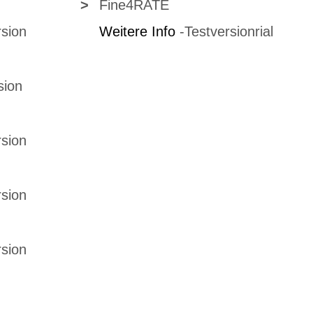
>
Fine4RATE
rsion
Weitere Info
-
Testversionrial
sion
rsion
rsion
rsion