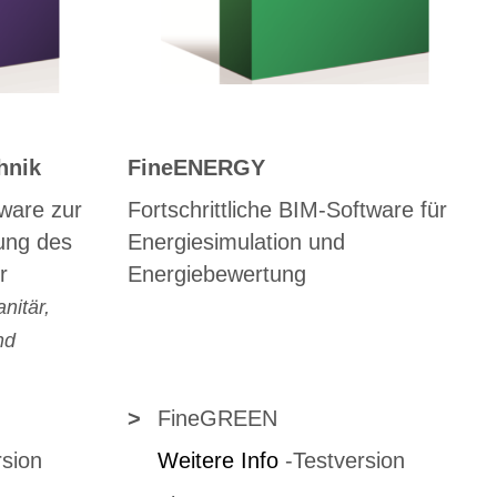
hnik
FineENERGY
tware zur
Fortschrittliche BIM-Software für
ung des
Energiesimulation und
r
Energiebewertung
nitär,
nd
>
FineGREEN
rsion
Weitere Info
-
Testversion