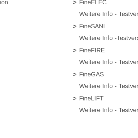
ion
>
FineELEC
Weitere Info
-
Testve
>
FineSANI
Weitere Info
-
Testver
>
FineFIRE
Weitere Info
-
Testve
>
FineGAS
Weitere Info
-
Testve
>
FineLIFT
Weitere Info
-
Testve