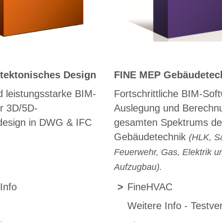
itektonisches Design
FINE MEP Gebäudetec
nd leistungsstarke BIM-
Fortschrittliche BIM-Sof
ür 3D/5D-
Auslegung und Berechn
rdesign in DWG & IFC
gesamten Spektrums de
Gebäudetechnik
(HLK, Sa
Feuerwehr, Gas, Elektrik u
Aufzugbau).
Info
>
FineHVAC
Weitere Info
-
Testve