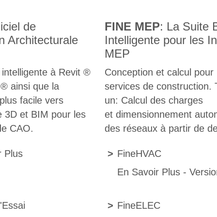
iciel de
FINE MEP
: La Suite
 Architecturale
Intelligente pour les I
MEP
 intelligente à Revit ®
Conception et calcul pour 
® ainsi que la
services de construction. 
 plus facile vers
un: Calcul des charges
re 3D et BIM pour les
et dimensionnement auto
s de CAO.
des réseaux à partir de de
r Plus
>
FineHVAC
En Savoir Plus
-
Versio
'Essai
>
FineELEC