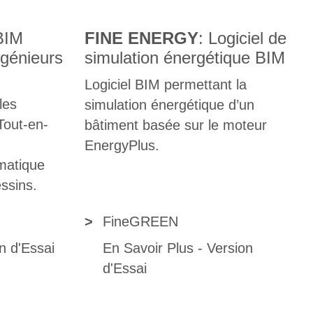
 BIM
FINE ENERGY
: Logiciel de
ngénieurs
simulation énergétique BIM
Logiciel BIM permettant la
les
simulation énergétique d’un
Tout-en-
bâtiment basée sur le moteur
EnergyPlus.
matique
ssins.
>
FineGREEN
n d'Essai
En Savoir Plus
-
Version
d'Essai